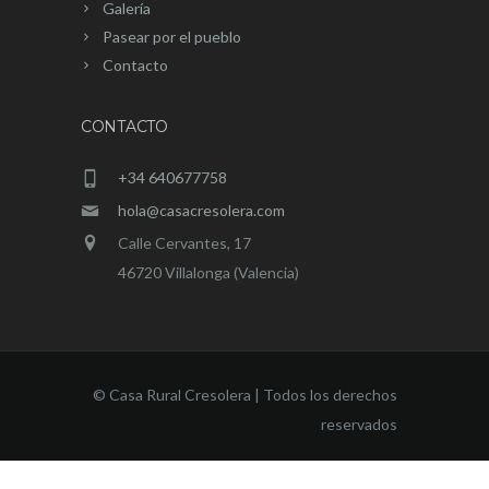
Galería
Pasear por el pueblo
Contacto
CONTACTO
+34 640677758
hola@casacresolera.com
Calle Cervantes, 17
46720 Villalonga (Valencia)
© Casa Rural Cresolera | Todos los derechos
reservados